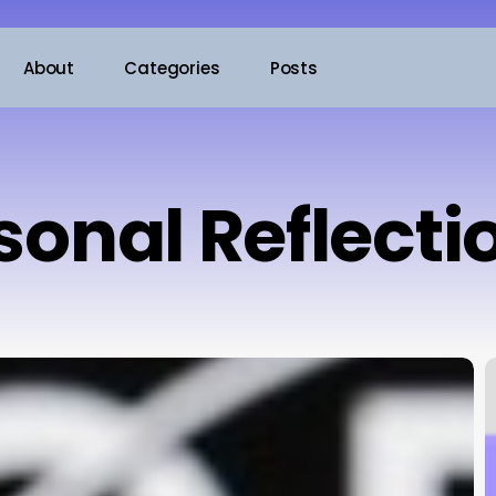
About
Categories
Posts
sonal Reflecti
P
u
C
s
a