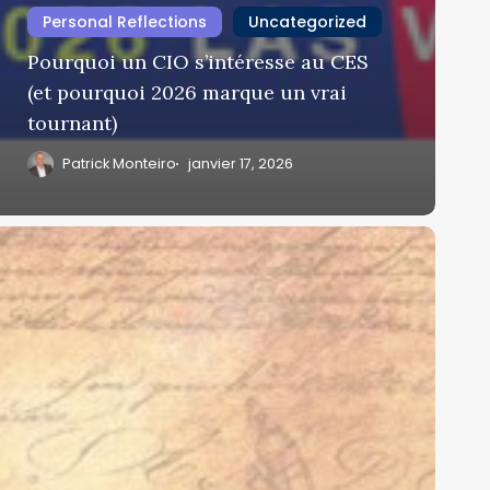
Personal Reflections
Uncategorized
Pourquoi un CIO s’intéresse au CES
(et pourquoi 2026 marque un vrai
tournant)
Patrick Monteiro
janvier 17, 2026
a
retagne,
e
raal
t
e
eeting
oom