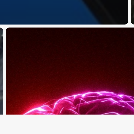
Leadership
means
mastering
your
energy